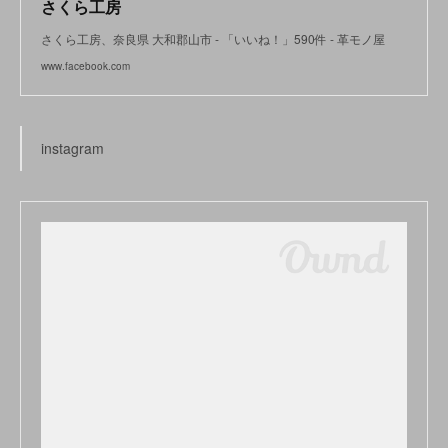
さくら工房
さくら工房、奈良県 大和郡山市 - 「いいね！」590件 - 革モノ屋
www.facebook.com
instagram