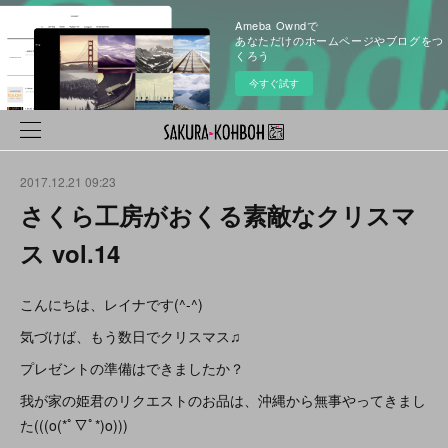
Ameba Owndで
あなただけのホームページやブログをつ
くろう
今すぐ試す
2017.12.21 09:23
さくら工房がおくる素敵なクリスマ
ス vol.14
こんにちは、レイナです(^-^)
気づけば、もう数日でクリスマス♫
プレゼントの準備はできましたか？
我が家の姫君のリクエストのお品は、沖縄から無事やってきまし
た(((o(*ﾟ▽ﾟ*)o)))