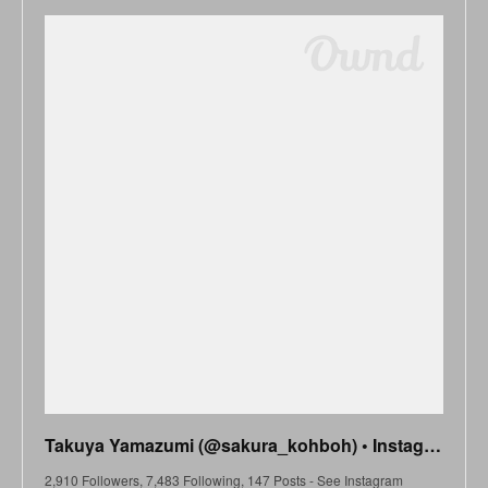
Takuya Yamazumi (@sakura_kohboh) • Instagram photos and videos
2,910 Followers, 7,483 Following, 147 Posts - See Instagram