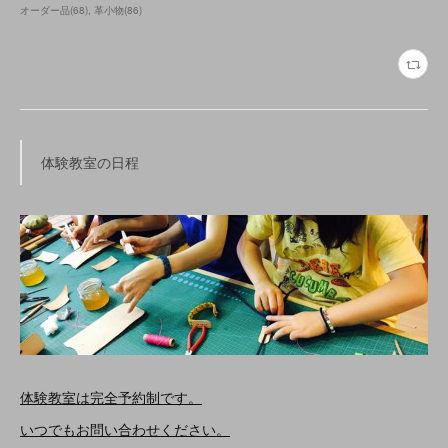
オーダー品
(
68
)
革小物
(
86
)
体験教室の日程
体験教室は完全予約制です。
いつでもお問い合わせください。