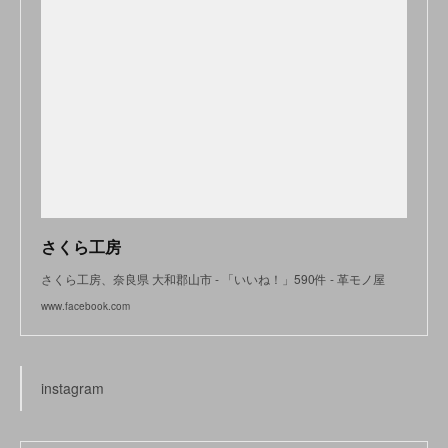
さくら工房
さくら工房、奈良県 大和郡山市 - 「いいね！」590件 - 革モノ屋
www.facebook.com
instagram