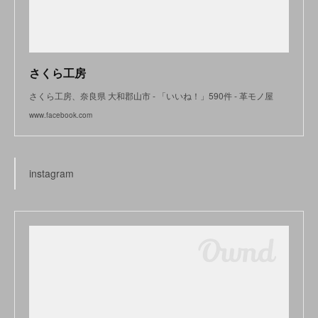
さくら工房
さくら工房、奈良県 大和郡山市 - 「いいね！」590件 - 革モノ屋
www.facebook.com
instagram