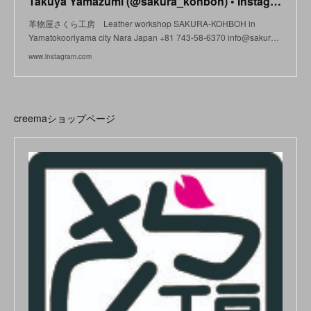
Takuya Yamazumi (@sakura_kohboh) • Instagram photos and videos
革物屋さくら工房 Leather workshop SAKURA-KOHBOH in
Yamatokooriyama city Nara Japan +81 743-58-6370 info@sakur…
www.instagram.com
creemaショップページ