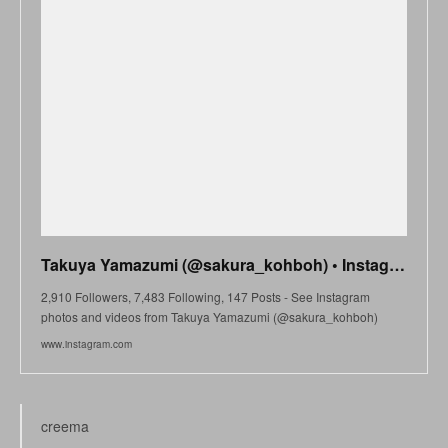
Takuya Yamazumi (@sakura_kohboh) • Instagram photos and videos
2,910 Followers, 7,483 Following, 147 Posts - See Instagram
photos and videos from Takuya Yamazumi (@sakura_kohboh)
www.instagram.com
creema