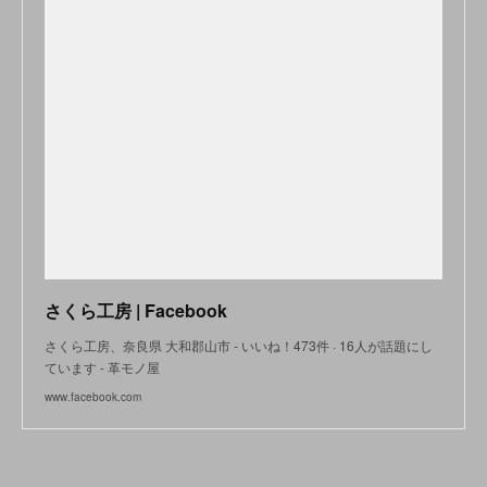
さくら工房 | Facebook
さくら工房、奈良県 大和郡山市 - いいね！473件 · 16人が話題にし
ています - 革モノ屋
www.facebook.com