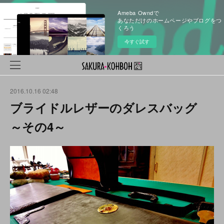
Ameba Owndで
あなただけのホームページやブログをつ
くろう
今すぐ試す
2016.10.16 02:48
ブライドルレザーのダレスバッグ
～その4～