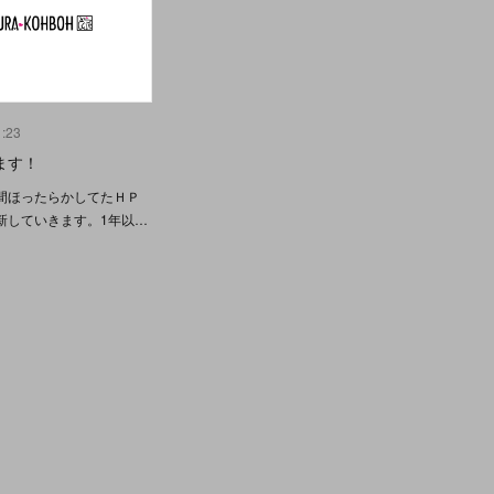
1:23
ます！
間ほったらかしてたＨＰ
新していきます。1年以…