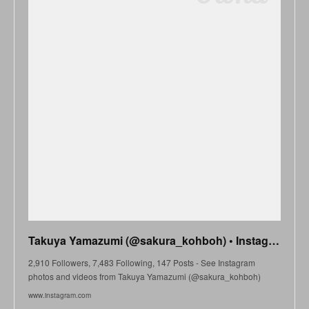
Takuya Yamazumi (@sakura_kohboh) • Instagram photos and videos
2,910 Followers, 7,483 Following, 147 Posts - See Instagram
photos and videos from Takuya Yamazumi (@sakura_kohboh)
www.instagram.com