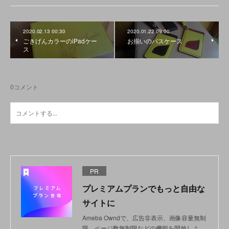
2020.02.13 00:30
2020.01.22 09:00
ごきげんカラーのiPadケー
お揃いのパスケース
ス
0
コメント
PR
プレミアムプランでもっと自由な
サイトに
Ameba Owndで、広告非表示、画像容量無制
限、ページ数無制限などの機能を開放しよ