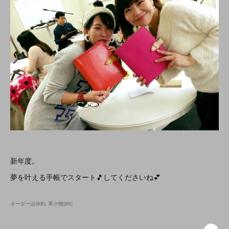
新年度。
夢を叶える手帳でスタート🎵してくださいね💕
オーダー品
(
68
)
革小物
(
86
)