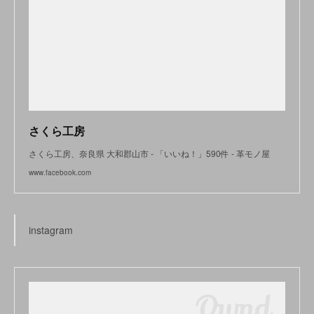
さくら工房
さくら工房、奈良県 大和郡山市 - 「いいね！」590件 - 革モノ屋
www.facebook.com
instagram