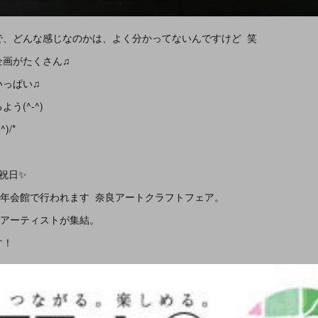
で、どんな感じなのかは、よく分かってないんですけど 笑
企画がたくさん♫
いっぱい♫
う(^-^)
)/*
 祝日✨
0年会館で行われます 奈良アートクラフトフェア。
るアーティストが集結。
す！