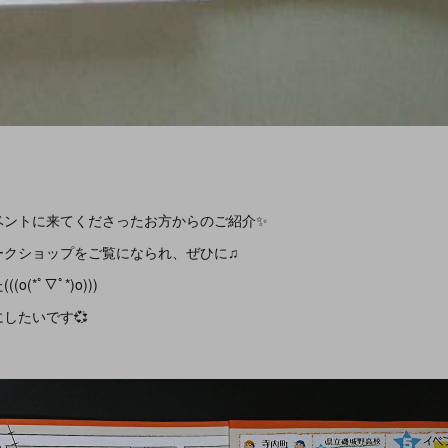
ベントに来てくださったお方からのご紹介✨
ークショップをご覧になられ、ぜひに♫
(*ﾟ▽ﾟ*)o)))
したいです💞