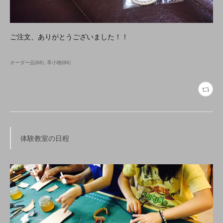
ご注文、ありがとうございました！！
オーダー品
(
68
)
革小物
(
86
)
体験教室の日程