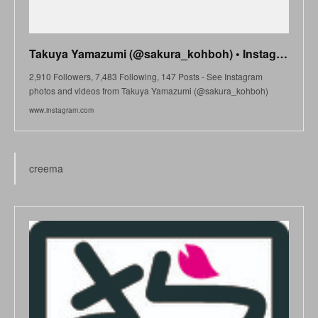
Takuya Yamazumi (@sakura_kohboh) • Instagram photos and videos
2,910 Followers, 7,483 Following, 147 Posts - See Instagram
photos and videos from Takuya Yamazumi (@sakura_kohboh)
www.instagram.com
creema