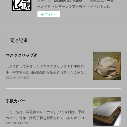
革モノ屋（Leather workshop） ・革製品のオーダ
ーメイド ・レザークラフト教室 ・イベント出店
フォロー
関連記事
マスククリップ🎵
【革で作ってみました！マスククリップ🎵】沖縄の
小・中学校も自宅待機期間が延長されました💧みな…
2020.04.18 13:55
手帳カバー
こんにちは、広報担当レイナです(^○^)今日は、手帳
カバー。毎年、沖縄手帳を愛用されている方からの…
2020.02.18 22:00